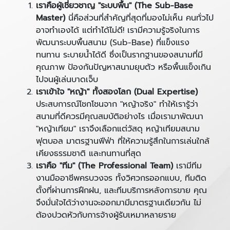
เราคือผู้เชี่ยวชาญ "ระบบพื้น" (
The Sub-Base
Master)
นี่คือส่วนที่สำคัญที่สุดที่มองไม่เห็น คนทั่วไป
อาจทำเองได้ แต่ทำได้ไม่ดี! เรามีความรู้จริงในการ
พัฒนาระบบพื้นสนาม (Sub-Base) ที่แข็งแรง
ทนทาน ระบายน้ำได้ดี ซึ่งเป็นรากฐานของสนามที่มี
คุณภาพ ป้องกันปัญหาสนามยุบตัว หรือพื้นแข็งเกิน
ไปจนผู้เล่นบาดเจ็บ
เราเข้าใจ "หญ้า" ทั้งสองโลก (
Dual Expertise)
ประสบการณ์โชกโชนจาก "หญ้าจริง" ทำให้เรารู้ว่า
สนามที่ดีควรมีคุณสมบัติอย่างไร เมื่อเรามาพัฒนา
"หญ้าเทียม" เราจึงเลือกแต่วัสดุ หญ้าเทียมสนาม
ฟุตบอล มาตรฐานฟีฟ่า ที่ให้ความรู้สึกในการเล่นใกล้
เคียงธรรมชาติ และทนทานที่สุด
เราคือ "ทีม" (
The Professional Team)
เรามีทีม
งานมืออาชีพครบวงจร ทั้งวิศวกรออกแบบ, ทีมติด
ตั้งที่ผ่านการฝึกฝน, และทีมบริการหลังการขาย คุณ
จึงมั่นใจได้ว่างานจะออกมามีมาตรฐานเดียวกัน ไม่
ต้องปวดหัวกับการจ้างผู้รับเหมาหลายราย