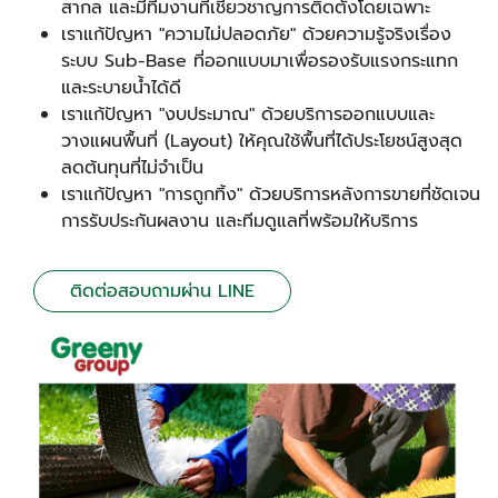
สากล และมีทีมงานที่เชี่ยวชาญการติดตั้งโดยเฉพาะ
เราแก้ปัญหา "ความไม่ปลอดภัย" ด้วยความรู้จริงเรื่อง
ระบบ Sub-Base ที่ออกแบบมาเพื่อรองรับแรงกระแทก
และระบายน้ำได้ดี
เราแก้ปัญหา "งบประมาณ" ด้วยบริการออกแบบและ
วางแผนพื้นที่ (Layout) ให้คุณใช้พื้นที่ได้ประโยชน์สูงสุด
ลดต้นทุนที่ไม่จำเป็น
เราแก้ปัญหา "การถูกทิ้ง" ด้วยบริการหลังการขายที่ชัดเจน
การรับประกันผลงาน และทีมดูแลที่พร้อมให้บริการ
ติดต่อสอบถามผ่าน LINE