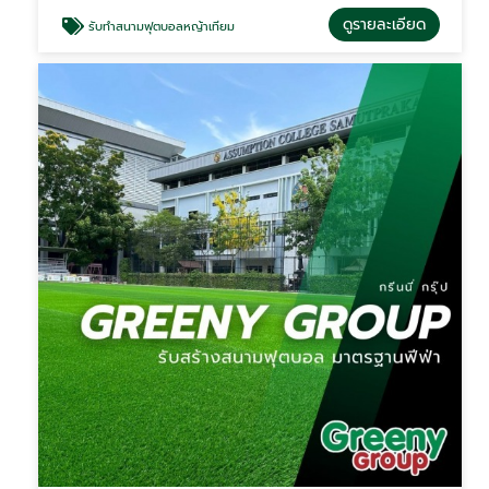
ดูรายละเอียด
รับทำสนามฟุตบอลหญ้าเทียม