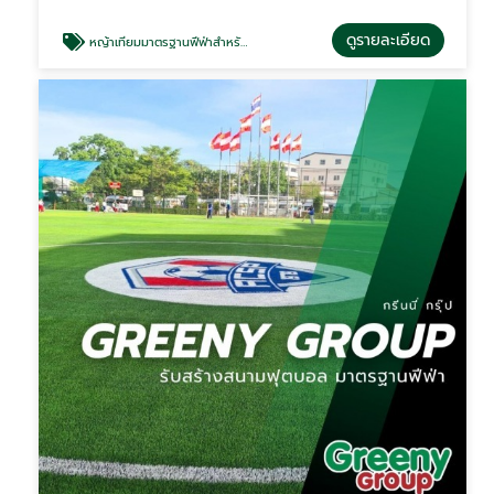
ดูรายละเอียด
หญ้าเทียมมาตรฐานฟีฟ่าสำหรับสนามฟุตบอล