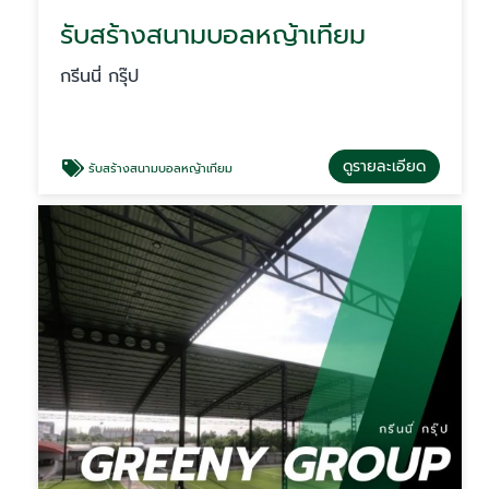
รับสร้างสนามบอลหญ้าเทียม
กรีนนี่ กรุ๊ป
ดูรายละเอียด
รับสร้างสนามบอลหญ้าเทียม