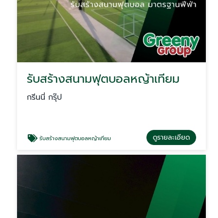
รับสร้างสนามฟุตบอลหญ้าเทียม
กรีนนี่ กรุ๊ป
ดูรายละเอียด
รับสร้างสนามฟุตบอลหญ้าเทียม