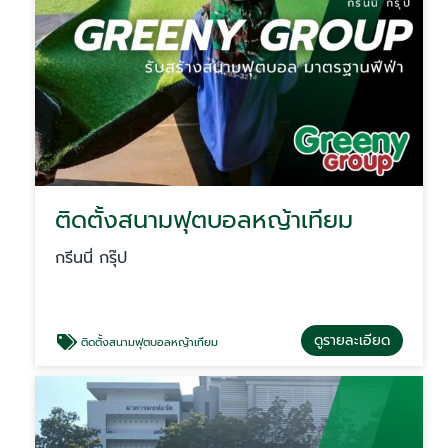
ติดตั้งสนามฟุตบอลหญ้าเทียม
กรีนนี่ กรุ๊ป
ดูรายละเอียด
ติดตั้งสนามฟุตบอลหญ้าเทียม