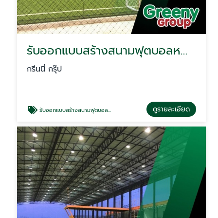
รับออกแบบสร้างสนามฟุตบอลหญ้าเทียม
กรีนนี่ กรุ๊ป
ดูรายละเอียด
รับออกแบบสร้างสนามฟุตบอลหญ้าเทียม