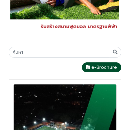
e-Brochure