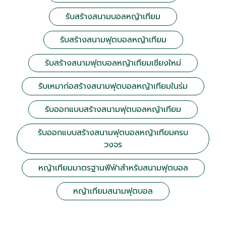
รับสร้างสนามบอลหญ้าเทียม
รับสร้างสนามฟุตบอลหญ้าเทียม
รับสร้างสนามฟุตบอลหญ้าเทียมเชียงใหม่
รับเหมาก่อสร้างสนามฟุตบอลหญ้าเทียมในร่ม
รับออกแบบสร้างสนามฟุตบอลหญ้าเทียม
รับออกแบบสร้างสนามฟุตบอลหญ้าเทียมครบ
วงจร
หญ้าเทียมมาตรฐานฟีฟ่าสำหรับสนามฟุตบอล
หญ้าเทียมสนามฟุตบอล