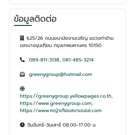
ข้อมูลติดต่อ
625/26 ถนนอนามัยงามเจริญ แขวงท่าข้าม
เขตบางขุนเทียน กรุงเทพมหานคร 10150
089-811-3138
,
081-485-3214
greenygroup@hotmail.com
https://greenygroup.yellowpages.co.th
,
https://www.greenygroup.com
,
https://www.หญ้าเทียมสนามบอล.com
วันจันทร์-วันเสาร์ 08.00-17.00 น.