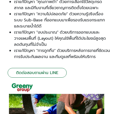
เราแก้ปัญหา "คุณภาพต่ำ" ด้วยการเลือกใช้วัสดุเกรด
สากล และมีทีมงานที่เชี่ยวชาญการติดตั้งโดยเฉพาะ
เราแก้ปัญหา "ความไม่ปลอดภัย" ด้วยความรู้จริงเรื่อง
ระบบ Sub-Base ที่ออกแบบมาเพื่อรองรับแรงกระแทก
และระบายน้ำได้ดี
เราแก้ปัญหา "งบประมาณ" ด้วยบริการออกแบบและ
วางแผนพื้นที่ (Layout) ให้คุณใช้พื้นที่ได้ประโยชน์สูงสุด
ลดต้นทุนที่ไม่จำเป็น
เราแก้ปัญหา "การถูกทิ้ง" ด้วยบริการหลังการขายที่ชัดเจน
การรับประกันผลงาน และทีมดูแลที่พร้อมให้บริการ
ติดต่อสอบถามผ่าน LINE